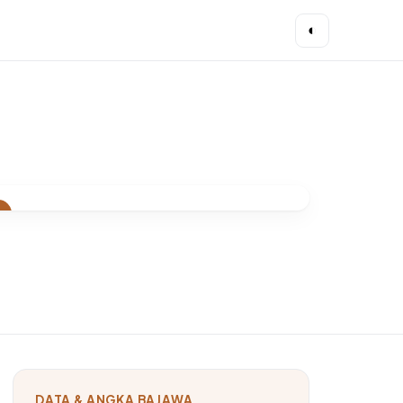
◐
A
at Ngada: Warisan Arsitektur
 yang Penuh Makna
DATA & ANGKA BAJAWA