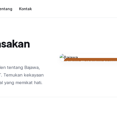
entang
Kontak
asakan
BUDAYA TRADISIONAL BAJAW
den tentang Bajawa,
Mengenal Rumah Ad
TT. Temukan kekayaan
Vernakular Bajawa
al yang memikat hati.