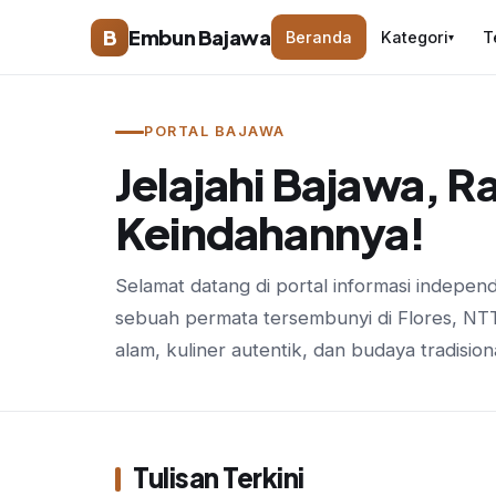
B
Embun Bajawa
Beranda
Kategori
T
▾
PORTAL BAJAWA
Jelajahi Bajawa, R
Keindahannya!
Selamat datang di portal informasi indepen
sebuah permata tersembunyi di Flores, N
alam, kuliner autentik, dan budaya tradision
Tulisan Terkini